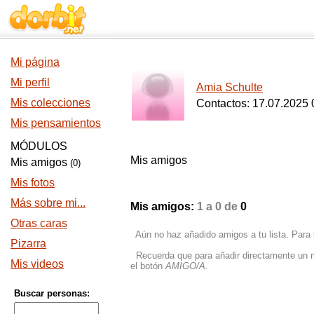
Mi página
Mi perfil
Amia Schulte
Mis colecciones
Contactos: 17.07.2025 
Mis pensamientos
MÓDULOS
Mis amigos
Mis amigos
(0)
Mis fotos
Más sobre mi...
Mis amigos:
1 a 0 de
0
Otras caras
Aún no haz añadido amigos a tu lista. Para
Pizarra
Recuerda que para añadir directamente un mie
Mis videos
el botón
AMIGO/A.
Buscar personas: