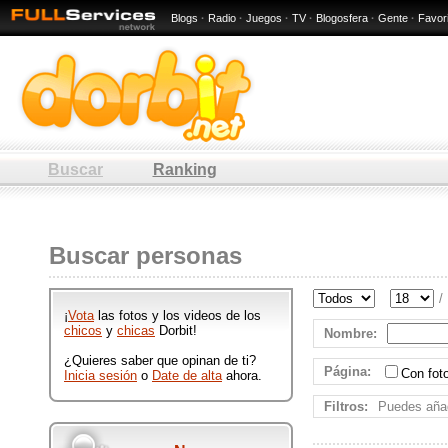
Blogs
·
Radio
·
Juegos
·
TV
·
Blogosfera
·
Gente
·
Favor
Buscar
Ranking
: 10 / 80 -
California
Buscar personas
Hombres y mujeres de : 10 / 80 -
California que participan en
/
Dorbit publicando ftos y videos
¡
Vota
las fotos y los videos de los
divertidos.
chicos
y
chicas
Dorbit!
Nombre
:
¿Quieres saber que opinan de ti?
Página
:
Con fo
Inicia sesión
o
Date de alta
ahora.
Filtros:
Puedes añad