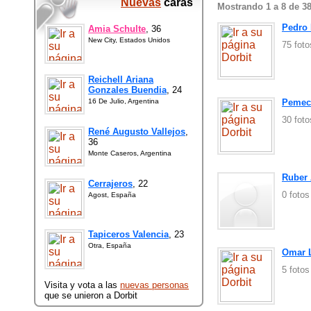
Nuevas
caras
Mostrando 1 a 8 de 3
Pedro
Amia Schulte
, 36
New City, Estados Unidos
75 fot
Reichell Ariana
Gonzales Buendia
, 24
16 De Julio, Argentina
Pemec
30 fot
René Augusto Vallejos
,
36
Monte Caseros, Argentina
Ruber 
Cerrajeros
, 22
0 foto
Agost, España
Tapiceros Valencia
, 23
Otra, España
Omar 
5 foto
Visita y vota a las
nuevas personas
que se unieron a Dorbit