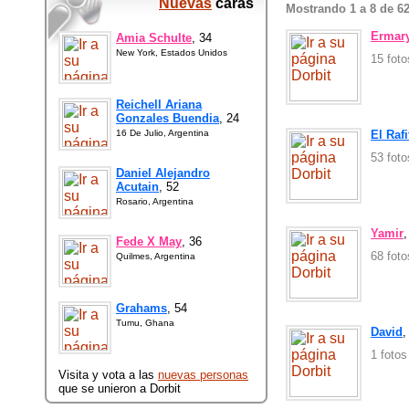
Nuevas
caras
Mostrando 1 a 8 de 6
Ermar
Amia Schulte
, 34
New York, Estados Unidos
15 fot
Reichell Ariana
Gonzales Buendia
, 24
16 De Julio, Argentina
El Rafi
53 fot
Daniel Alejandro
Acutain
, 52
Rosario, Argentina
Yamir
,
Fede X May
, 36
68 fot
Quilmes, Argentina
Grahams
, 54
Tumu, Ghana
David
,
1 foto
Visita y vota a las
nuevas personas
que se unieron a Dorbit