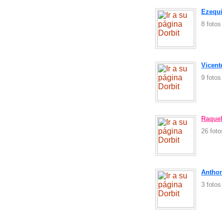
Ezequi
8 foto
Vicent
9 foto
Raquel
26 fot
Antho
3 foto