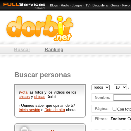
Blogs
·
Radio
·
Juegos
·
TV
·
Blogosfera
·
Gente
·
Favor
Buscar
Ranking
: 18 / 70 -
Cualquier lugar
Buscar personas
Hombres y mujeres de : 18 / 70 -
Cualquier lugar que participan en
/
Dorbit publicando ftos y videos
¡
Vota
las fotos y los videos de los
divertidos.
chicos
y
chicas
Dorbit!
Nombre
:
¿Quieres saber que opinan de ti?
Página
:
Con fo
Inicia sesión
o
Date de alta
ahora.
Filtros:
Zodíaco:
Cá