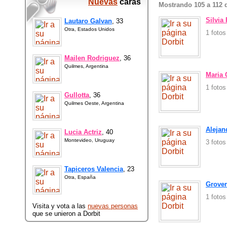
Nuevas
caras
Mostrando 105 a 112 
Silvia
Lautaro Galvan
, 33
Otra, Estados Unidos
1 foto
Mailen Rodriguez
, 36
Quilmes, Argentina
Maria 
1 foto
Gullotta
, 36
Quilmes Oeste, Argentina
Alejan
Lucia Actriz
, 40
Montevideo, Uruguay
3 foto
Tapiceros Valencia
, 23
Otra, España
Grover
1 foto
Visita y vota a las
nuevas personas
que se unieron a Dorbit