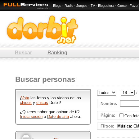
Blogs
·
Radio
·
Juegos
·
TV
·
Blogosfera
·
Gente
·
Favor
Buscar
Ranking
: 10 / 80 -
Cualquier lugar
Buscar personas
Hombres y mujeres de : 10 / 80 -
Cualquier lugar que participan en
/
Dorbit publicando ftos y videos
¡
Vota
las fotos y los videos de los
divertidos.
chicos
y
chicas
Dorbit!
Nombre
:
¿Quieres saber que opinan de ti?
Página
:
Con fo
Inicia sesión
o
Date de alta
ahora.
Filtros:
Música:
Clá