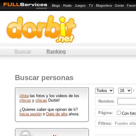
Blogs
·
Radio
·
Juegos
·
TV
·
Blogosfera
·
Gente
·
Favor
Buscar
Ranking
: 10 / 80
Hombres y mujeres de : 10 / 80
Buscar personas
que participan en Dorbit
publicando ftos y videos
divertidos.
/
¡
Vota
las fotos y los videos de los
chicos
y
chicas
Dorbit!
Nombre
:
¿Quieres saber que opinan de ti?
Página
:
Con fo
Inicia sesión
o
Date de alta
ahora.
Filtros:
Puedes añad