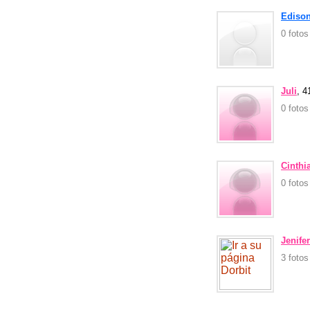
Ediso
0 foto
Juli
, 4
0 foto
Cinthi
0 foto
Jenife
3 foto