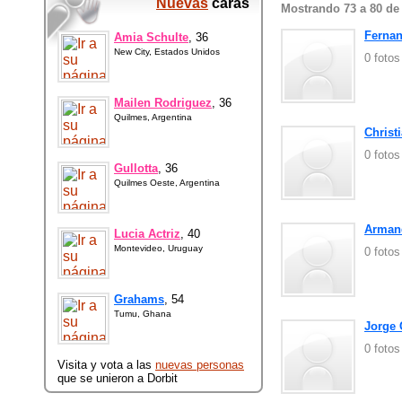
Nuevas
caras
Mostrando 73 a 80 de
Fernan
Amia Schulte
, 36
New City, Estados Unidos
0 foto
Mailen Rodriguez
, 36
Quilmes, Argentina
Christ
0 foto
Gullotta
, 36
Quilmes Oeste, Argentina
Armand
Lucia Actriz
, 40
Montevideo, Uruguay
0 foto
Grahams
, 54
Tumu, Ghana
Jorge
0 foto
Visita y vota a las
nuevas personas
que se unieron a Dorbit