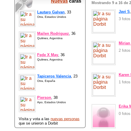
Nuevas
caras
Mostrando 9 a 16 de 
Javi S
Lautaro Galvan
, 33
Otra, Estados Unidos
3 foto
Mailen Rodriguez
, 36
Quilmes, Argentina
Mirian
2 foto
Fede X May
, 36
Quilmes, Argentina
Karen
Tapiceros Valencia
, 23
Otra, España
1 foto
Pierson
, 38
Apo, Estados Unidos
Erika
0 foto
Visita y vota a las
nuevas personas
que se unieron a Dorbit