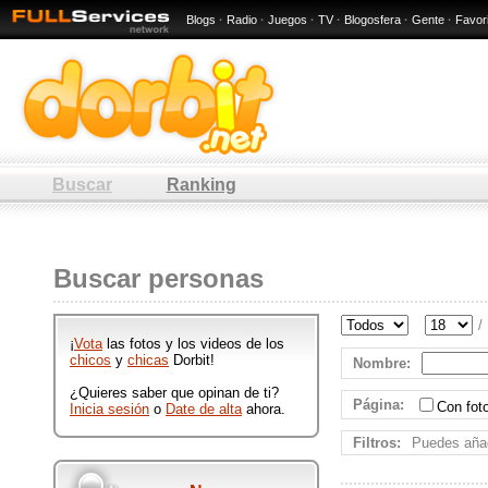
Blogs
·
Radio
·
Juegos
·
TV
·
Blogosfera
·
Gente
·
Favor
Buscar
Ranking
: 10 / 80
Hombres y mujeres de : 10 / 80
Buscar personas
que participan en Dorbit
publicando ftos y videos
divertidos.
/
¡
Vota
las fotos y los videos de los
chicos
y
chicas
Dorbit!
Nombre
:
¿Quieres saber que opinan de ti?
Página
:
Con fo
Inicia sesión
o
Date de alta
ahora.
Filtros:
Puedes añad