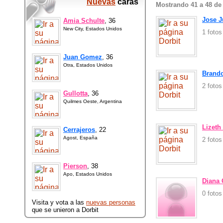
Nuevas
caras
Mostrando 41 a 48 de
Jose 
Amia Schulte
, 36
New City, Estados Unidos
1 foto
Juan Gomez
, 36
Otra, Estados Unidos
Brando
2 foto
Gullotta
, 36
Quilmes Oeste, Argentina
Lizeth
Cerrajeros
, 22
Agost, España
2 foto
Pierson
, 38
Apo, Estados Unidos
Diana 
0 foto
Visita y vota a las
nuevas personas
que se unieron a Dorbit