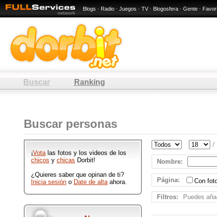
Blogs
·
Radio
·
Juegos
·
TV
·
Blogosfera
·
Gente
·
Favor
Buscar
Ranking
: 10 / 80
Hombres y mujeres de : 10 / 80
Buscar personas
que participan en Dorbit
publicando ftos y videos
divertidos.
/
¡
Vota
las fotos y los videos de los
chicos
y
chicas
Dorbit!
Nombre
:
¿Quieres saber que opinan de ti?
Página
:
Con fo
Inicia sesión
o
Date de alta
ahora.
Filtros:
Puedes añad