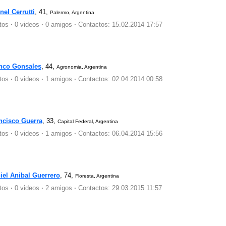
nel Cerrutti
, 41,
Palermo, Argentina
otos
·
0 videos
·
0 amigos
·
Contactos: 15.02.2014 17:57
nco Gonsales
, 44,
Agronomia, Argentina
otos
·
0 videos
·
1 amigos
·
Contactos: 02.04.2014 00:58
ncisco Guerra
, 33,
Capital Federal, Argentina
otos
·
0 videos
·
1 amigos
·
Contactos: 06.04.2014 15:56
iel Anibal Guerrero
, 74,
Floresta, Argentina
otos
·
0 videos
·
2 amigos
·
Contactos: 29.03.2015 11:57