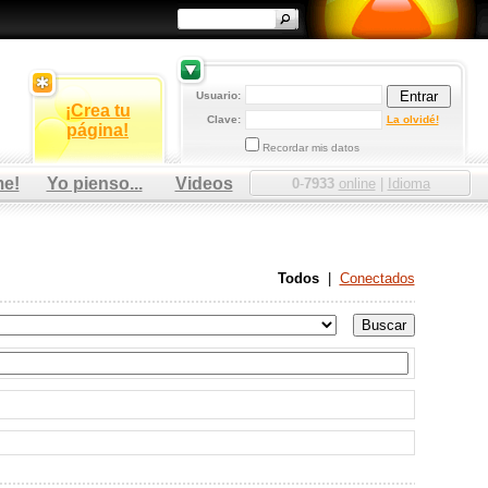
Usuario:
¡Crea tu
Clave:
La olvidé!
página!
Recordar mis datos
me!
Yo pienso...
Videos
0
-
7933
online
|
Idioma
Todos
|
Conectados