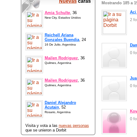
Nuevas
caras
Mostrando 185 a 1
Aci
Amia Schulte
, 36
New City, Estados Unidos
2 f
Reichell Ariana
Gonzales Buendia
, 24
16 De Julio, Argentina
Dam
0 f
Mailen Rodriguez
, 36
Quilmes, Argentina
Jua
Mailen Rodriguez
, 36
Quilmes, Argentina
0 f
Daniel Alejandro
Acutain
, 52
Kov
Rosario, Argentina
0 f
Visita y vota a las
nuevas personas
que se unieron a Dorbit