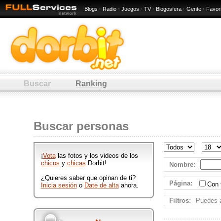
Blogs
·
Radio
·
Juegos
·
TV
·
Blogosfera
·
Gente
·
Favor
Buscar
Ranking
: 10 / 80
Hombres y mujeres de : 10 / 80
Buscar personas
que participan en Dorbit
publicando ftos y videos
divertidos.
¡
Vota
las fotos y los videos de los
chicos
y
chicas
Dorbit!
Nombre
:
¿Quieres saber que opinan de ti?
Página
:
Con
Inicia sesión
o
Date de alta
ahora.
Filtros:
Puedes a