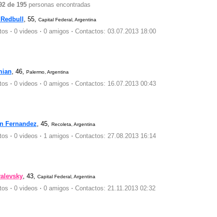
92 de 195
personas encontradas
 Redbull
, 55,
Capital Federal, Argentina
otos
·
0 videos
·
0 amigos
·
Contactos: 03.07.2013 18:00
ian
, 46,
Palermo, Argentina
otos
·
0 videos
·
0 amigos
·
Contactos: 16.07.2013 00:43
n Fernandez
, 45,
Recoleta, Argentina
otos
·
0 videos
·
1 amigos
·
Contactos: 27.08.2013 16:14
alevsky
, 43,
Capital Federal, Argentina
otos
·
0 videos
·
0 amigos
·
Contactos: 21.11.2013 02:32