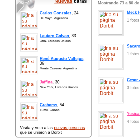
Nuevas
caras
Mostrando 73 a 80 de
Meck 
Carlos Gonzalez
, 24
De Mayo, Argentina
1 foto
Lautaro Galvan
, 33
Otra, Estados Unidos
Sacaro
1 foto
René Augusto Vallejos
,
36
Monte Caseros, Argentina
Cesar 
Jaffina
, 30
New York, Estados Unidos
3 foto
Grahams
, 54
Tumu, Ghana
Yesica
4 foto
Visita y vota a las
nuevas personas
que se unieron a Dorbit