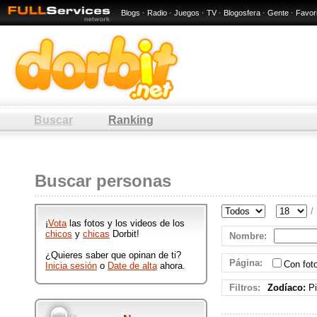
Blogs
·
Radio
·
Juegos
·
TV
·
Blogosfera
·
Gente
·
Favor
Buscar
Ranking
: 18 / 70 -
Cualquier lugar
Buscar personas
Hombres y mujeres de : 18 / 70 -
Cualquier lugar que participan en
/
Dorbit publicando ftos y videos
¡
Vota
las fotos y los videos de los
divertidos.
chicos
y
chicas
Dorbit!
Nombre
:
¿Quieres saber que opinan de ti?
Página
:
Con fo
Inicia sesión
o
Date de alta
ahora.
Filtros:
Zodíaco:
Pi