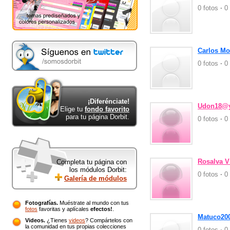
privacidad.
0 fotos
·
0 
Carlos Mo
0 fotos
·
0 
¡Diferénciate!
Udon18@y
Elige tu
fondo favorito
para tu página Dorbit.
0 fotos
·
0 
Rosalva Vi
Completa tu página con
los módulos Dorbit:
0 fotos
·
0 
Galería de módulos
Fotografías.
Muéstrate al mundo con tus
fotos
favoritas y aplícales
efectos!
.
Matuco200
Videos.
¿Tienes
videos
? Compártelos con
la comunidad en tus propias colecciones
0 fotos
·
0 