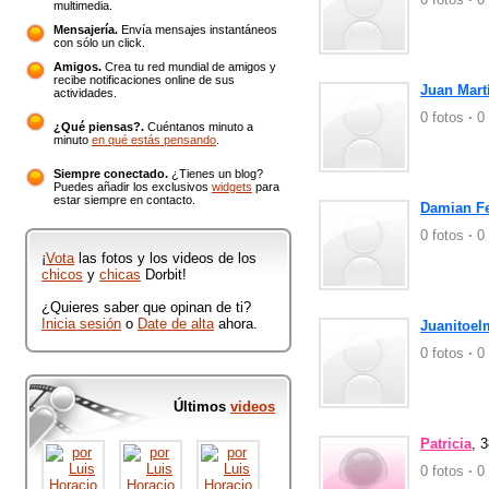
multimedia.
Mensajería.
Envía mensajes instantáneos
con sólo un click.
Amigos.
Crea tu red mundial de amigos y
recibe notificaciones online de sus
Juan Mart
actividades.
0 fotos
·
0 
¿Qué piensas?.
Cuéntanos minuto a
minuto
en qué estás pensando
.
Siempre conectado.
¿Tienes un blog?
Puedes añadir los exclusivos
widgets
para
estar siempre en contacto.
Damian Fe
0 fotos
·
0 
¡
Vota
las fotos y los videos de los
chicos
y
chicas
Dorbit!
¿Quieres saber que opinan de ti?
Inicia sesión
o
Date de alta
ahora.
Juanitoel
0 fotos
·
0 
Últimos
videos
Patricia
, 
0 fotos
·
0 