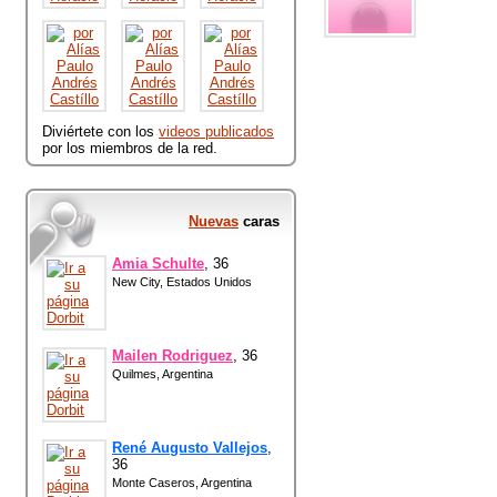
Diviértete con los
videos publicados
por los miembros de la red.
Nuevas
caras
Amia Schulte
, 36
New City, Estados Unidos
Mailen Rodriguez
, 36
Quilmes, Argentina
René Augusto Vallejos
,
36
Monte Caseros, Argentina