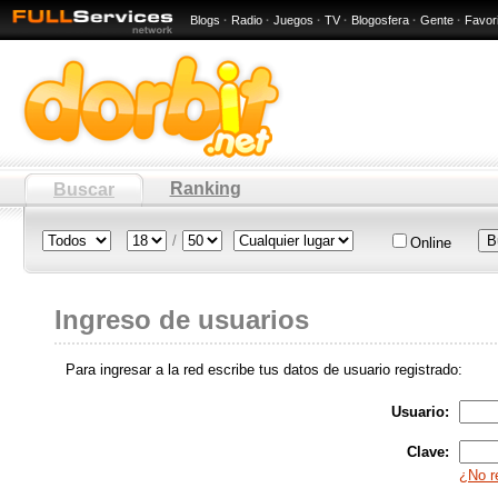
Blogs
·
Radio
·
Juegos
·
TV
·
Blogosfera
·
Gente
·
Favor
Ranking
Buscar
/
Online
Ingreso de usuarios
Para ingresar a la red escribe tus datos de usuario registrado:
Usuario:
Clave:
¿No r