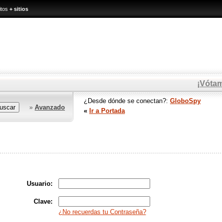
itos
+ sitios
¡Vóta
¿Desde dónde se conectan?:
GloboSpy
»
Avanzado
«
Ir a Portada
Usuario:
Clave:
¿No recuerdas tu Contraseña?