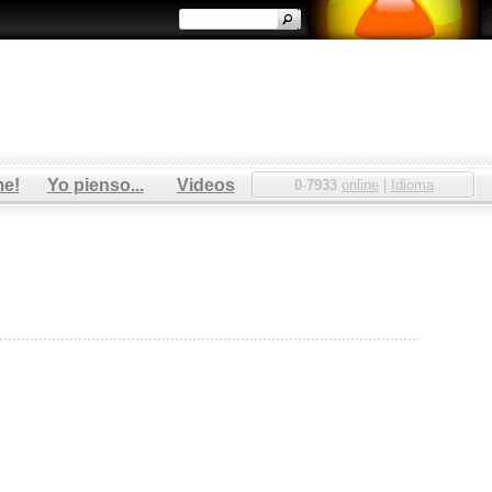
me!
Yo pienso...
Videos
0
-
7933
online
|
Idioma