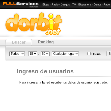
Blogs
·
Radio
·
Juegos
·
TV
·
Blogosfera
·
Gente
·
Favor
Ranking
Buscar
/
Online
Ingreso de usuarios
Para ingresar a la red escribe tus datos de usuario registrado: