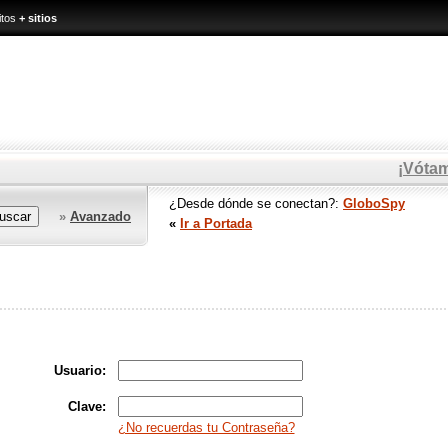
itos
+ sitios
¡Vóta
¿Desde dónde se conectan?:
GloboSpy
»
Avanzado
«
Ir a Portada
Usuario:
Clave:
¿No recuerdas tu Contraseña?