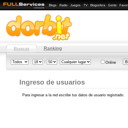
Blogs
·
Radio
·
Juegos
·
TV
·
Blogosfera
·
Gente
·
Favor
Ranking
Buscar
/
Online
Ingreso de usuarios
Para ingresar a la red escribe tus datos de usuario registrado: