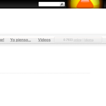
me!
Yo pienso...
Videos
0
-
7933
online
|
Idioma