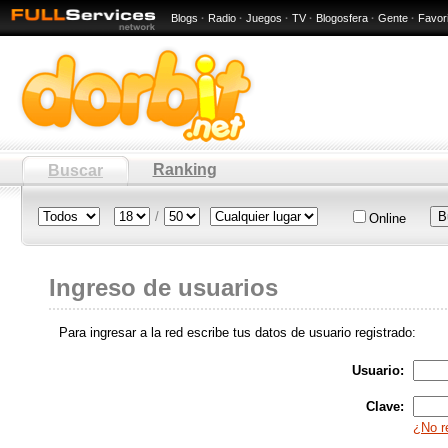
Blogs
·
Radio
·
Juegos
·
TV
·
Blogosfera
·
Gente
·
Favor
Ranking
Buscar
/
Online
Ingreso de usuarios
Para ingresar a la red escribe tus datos de usuario registrado:
Usuario:
Clave:
¿No r