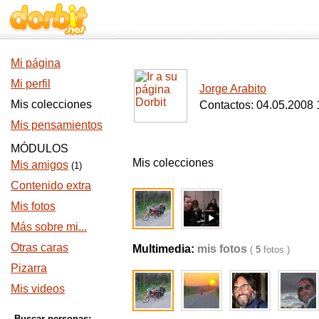
Mi página
Mi perfil
Jorge Arabito
Mis colecciones
Contactos: 04.05.2008 
Mis pensamientos
MÓDULOS
Mis colecciones
Mis amigos
(1)
Contenido extra
Mis fotos
Más sobre mi...
Otras caras
Multimedia:
mis fotos
(
5
fotos )
Pizarra
Mis videos
Buscar personas: