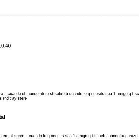
10:40
ra ti cuando el mundo ntero st sobre ti cuando lo q ncesits sea 1 amigo q t s
s rndit ay stere
tal
tero st sobre ti cuando lo q ncesits sea 1 amigo q t scuch cuando tu corazn du