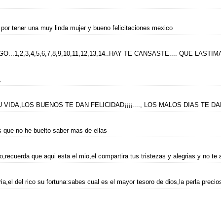
o por tener una muy linda mujer y bueno felicitaciones mexico
...1,2,3,4,5,6,7,8,9,10,11,12,13,14..HAY TE CANSASTE.... QUE LAS
¿
 VIDA,LOS BUENOS TE DAN FELICIDAD¡¡¡¡...., LOS MALOS DIAS TE D
 que no he buelto saber mas de ellas
,recuerda que aqui esta el mio,el compartira tus tristezas y alegrias y no te a
a,el del rico su fortuna:sabes cual es el mayor tesoro de dios,la perla preci