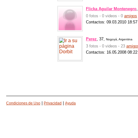
Flicka Aguilar Montenegro
0 fotos
·
0 videos
·
0
amigos
Contactos: 09.03.2010 18:57
Perez
, 37,
Nogoyá, Argentina
3 fotos
·
0 videos
·
23
amigo
Contactos: 16.05.2008 08:22
|
|
Condiciones de Uso
Privacidad
Ayuda