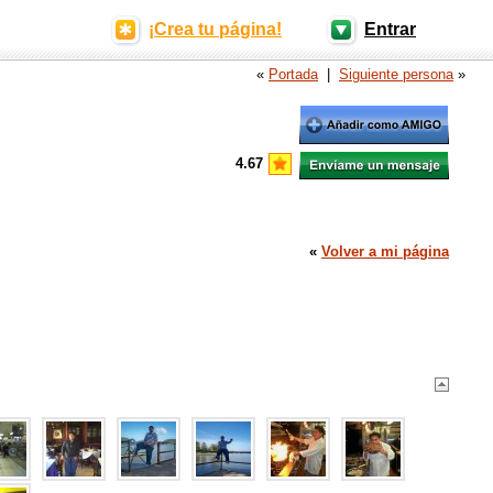
¡Crea tu página!
Entrar
«
Portada
|
Siguiente persona
»
4.67
«
Volver a mi página