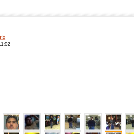
rio
11:02