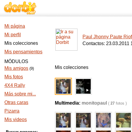
Mi página
Mi perfil
Paul Jhonny Paute Riof
Mis colecciones
Contactos: 23.03.2011 
Mis pensamientos
MÓDULOS
Mis colecciones
Mis amigos
(9)
Mis fotos
4X4 Rally
Más sobre mi...
Otras caras
Multimedia:
monitopaul
(
27
fotos )
Pizarra
Mis videos
Buscar personas: