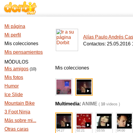
Mi página
Mi perfil
Alías Paulo Andrés Cast
Mis colecciones
Contactos: 25.05.2016 
Mis pensamientos
MÓDULOS
Mis colecciones
Mis amigos
(10)
Mis fotos
Humor
Ice Slide
Mountain Bike
Multimedia:
ANIME
(
10
videos )
3 Foot Ninja
Más sobre mi...
Otras caras
04:27
02:21
03:55
04:00