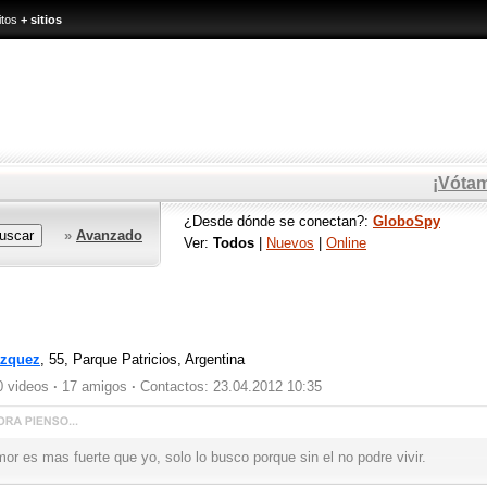
itos
+ sitios
¡Vóta
¿Desde dónde se conectan?:
GloboSpy
»
Avanzado
Ver:
Todos
|
Nuevos
|
Online
zquez
, 55,
Parque Patricios, Argentina
 videos
·
17 amigos
·
Contactos: 23.04.2012 10:35
mor es mas fuerte que yo, solo lo busco porque sin el no podre vivir.