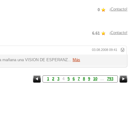
¡Contacto!
0
¡Contacto!
6.61
03.08.2008 09:41
da mañana una VISION DE ESPERANZ...
Más
1
2
3
4
5
6
7
8
9
10
...
793