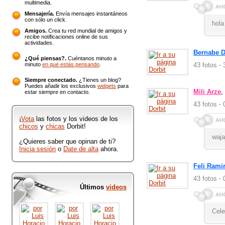
multimedia.
Mensajería.
Envía mensajes instantáneos
con sólo un click.
hola
Amigos.
Crea tu red mundial de amigos y
recibe notificaciones online de sus
actividades.
Bernabe Di
¿Qué piensas?.
Cuéntanos minuto a
minuto
en qué estás pensando
.
43 fotos
·
3
Siempre conectado.
¿Tienes un blog?
Puedes añadir los exclusivos
widgets
para
Mili Arze
,
estar siempre en contacto.
43 fotos
·
0
¡
Vota
las fotos y los videos de los
chicos
y
chicas
Dorbit!
waja
¿Quieres saber que opinan de ti?
Inicia sesión
o
Date de alta
ahora.
Feli Rami
43 fotos
·
0
Últimos
videos
Cele