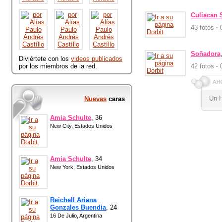
Culiacan S
43 fotos
·
0
Soñadora
Diviértete con los
videos publicados
por los miembros de la red.
42 fotos
·
0
Un 
Nuevas
caras
Amia Schulte
, 36
New City, Estados Unidos
Amia Schulte
, 34
New York, Estados Unidos
Reichell Ariana
Gonzales Buendia
, 24
16 De Julio, Argentina