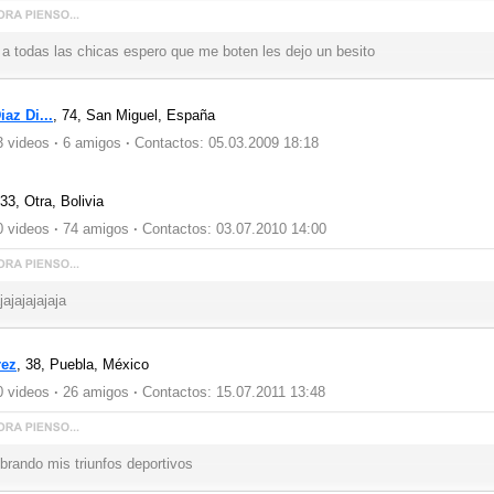
 a todas las chicas espero que me boten les dejo un besito
az Di...
, 74,
San Miguel, España
 videos
·
6 amigos
·
Contactos: 05.03.2009 18:18
 33,
Otra, Bolivia
 videos
·
74 amigos
·
Contactos: 03.07.2010 14:00
jajajajajaja
rez
, 38,
Puebla, México
 videos
·
26 amigos
·
Contactos: 15.07.2011 13:48
brando mis triunfos deportivos