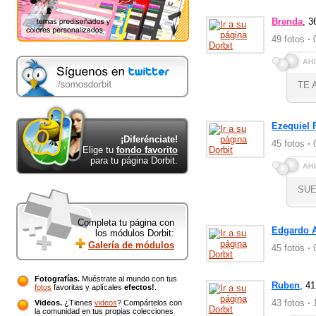
privacidad.
Brenda
, 3
49 fotos
·
0
TE 
Ezequiel F
¡Diferénciate!
45 fotos
·
0
Elige tu
fondo favorito
para tu página Dorbit.
SUE
Completa tu página con
Edgardo Al
los módulos Dorbit:
Galería de módulos
45 fotos
·
0
Fotografías.
Muéstrate al mundo con tus
Ruben
, 4
fotos
favoritas y aplícales
efectos!
.
43 fotos
·
1
Videos.
¿Tienes
videos
? Compártelos con
la comunidad en tus propias colecciones