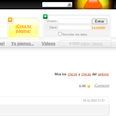
Usuario:
¡Crea tu
Clave:
La olvidé!
página!
Recordar mis datos
me!
Yo pienso...
Videos
0
-
7933
online
|
Idioma
Mira los
chicos
y
chicas
del
ranking
.
¡Contacto!
6.86
25.11.2010 17:27