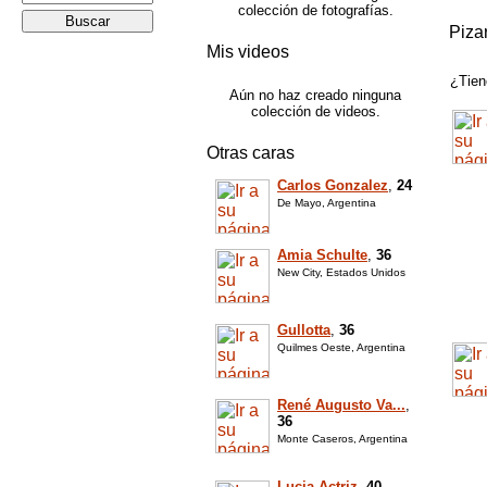
colección de fotografías.
Piza
Mis videos
¿Tien
Aún no haz creado ninguna
colección de videos.
Otras caras
Carlos Gonzalez
,
24
De Mayo, Argentina
Amia Schulte
,
36
New City, Estados Unidos
Gullotta
,
36
Quilmes Oeste, Argentina
René Augusto Va...
,
36
Monte Caseros, Argentina
Lucia Actriz
,
40