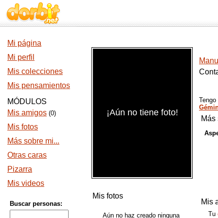
Mi página
Mi perfil
Manue
Mis colecciones
Conta
Mis pensamientos
Tengo
MÓDULOS
Gémin
¡Aún no tiene foto!
Mis amigos
(0)
Más 
Mis fotos
Aspe
Más sobre mi...
Otras caras
Pizarra
Mis videos
Mis fotos
Mis 
Buscar personas:
Tu
Aún no haz creado ninguna