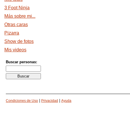
3 Foot Ninja
Más sobre mi...
Otras caras
Pizarra
Show de fotos
Mis videos
Buscar personas:
|
|
Condiciones de Uso
Privacidad
Ayuda