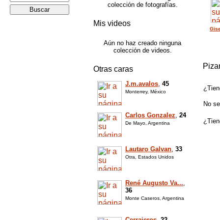
colección de fotografías.
Mis videos
Gis
Aún no haz creado ninguna
colección de videos.
Piza
Otras caras
J.m.avalos
,
45
¿Tien
Monterrey, México
No se
Carlos Gonzalez
,
24
¿Tien
De Mayo, Argentina
Lautaro Galvan
,
33
Otra, Estados Unidos
René Augusto Va...
,
36
Monte Caseros, Argentina
Cerrajeros
,
22