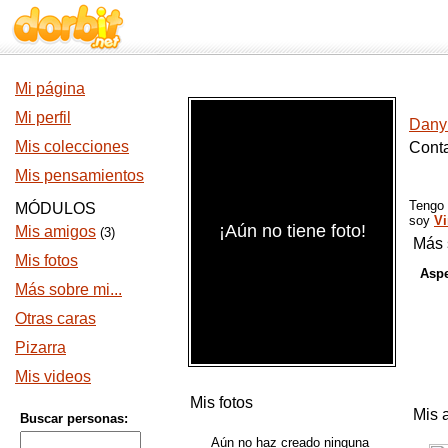
Mi página
Mi perfil
Dany
Mis colecciones
Conta
Mis pensamientos
Tengo
MÓDULOS
soy
Vi
¡Aún no tiene foto!
Mis amigos
(3)
Más 
Mis fotos
Aspe
Más sobre mi...
Otras caras
Pizarra
Mis videos
Mis fotos
Mis 
Buscar personas:
Aún no haz creado ninguna