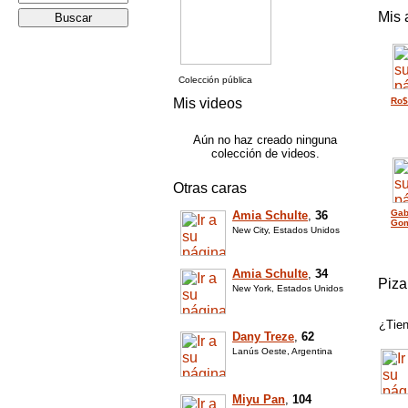
Mis 
Colección pública
Mis videos
Ro$
Aún no haz creado ninguna
colección de videos.
Otras caras
Gab
Amia Schulte
,
36
Go
New City, Estados Unidos
Amia Schulte
,
34
Piza
New York, Estados Unidos
¿Tien
Dany Treze
,
62
Lanús Oeste, Argentina
Miyu Pan
,
104