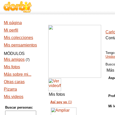
Mi página
Mi perfil
Carl
Mis colecciones
Cont
Mis pensamientos
Teng
MÓDULOS
Unido
Mis amigos
(7)
Busc
Mis fotos
Más 
Más sobre mi...
Aspe
Otras caras
Pizarra
Mis fotos
Prof
Mis videos
Así soy yo
(1)
Mi l
Buscar personas: