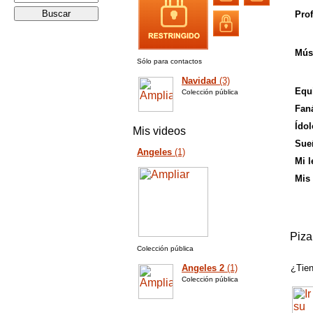
Prof
Mús
Sólo para contactos
Navidad
(3)
Equi
Colección pública
Faná
Ídol
Mis videos
Sue
Angeles
(1)
Mi l
Mis 
Piza
Colección pública
Angeles 2
(1)
¿Tien
Colección pública