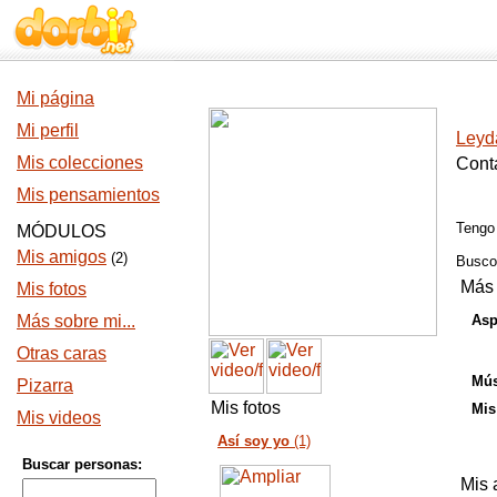
Mi página
Mi perfil
Leyd
Mis colecciones
Cont
Mis pensamientos
Teng
MÓDULOS
Mis amigos
(2)
Busc
Más 
Mis fotos
Más sobre mi...
Asp
Otras caras
Mús
Pizarra
Mis fotos
Mis
Mis videos
Así soy yo
(1)
Buscar personas:
Mis 