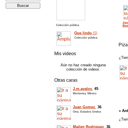
Jon
Colección pública
Bog
Que lindo
(1)
Colección pública
Piza
Mis videos
¿Tien
Aún no haz creado ninguna
colección de videos.
Otras caras
J.m.avalos
,
45
Monterrey, México
Juan Gomez
,
36
« Ant
Otra, Estados Unidos
¿Tien
Mailen Rodriguez
,
36