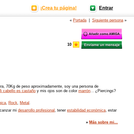
¡Crea tu página!
Entrar
«
Portada
|
Siguiente persona
»
10
ura, 70Kg de peso aproximadamente, soy una persona de
i cabello es castaño
y mis ojos son de color
marrón
... ¿Piercings?
nica
,
Rock
,
Metal
.
lcanzar mi
desarrollo profesional
, tener
estabilidad económica
, estar
»
Más sobre mi...