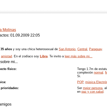
a Molinas
actos: 01.09.2009 22:05
o
35 años
y soy una chica heterosexual de
San Antonio
,
Central
,
Paraguay
.
o
amistad
. En el zodíaco soy
Libra
. Te invito a
leer más sobre mi...
sobre mi...
ecto físico:
Tengo 1.7m de estat
complexión
normal
.
M
Si.
ica:
POP
,
música Electró
 prioridades:
Ser
mejor persona
, a
en
paz y con salud
.
amigos