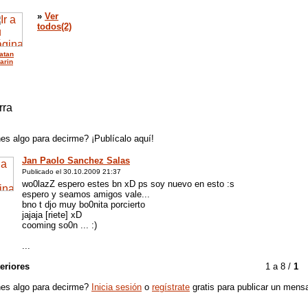
»
Ver
todos(2)
atan
arin
rra
es algo para decirme? ¡Publícalo aquí!
Jan Paolo Sanchez Salas
Publicado el 30.10.2009 21:37
wo0lazZ espero estes bn xD ps soy nuevo en esto :s
espero y seamos amigos vale...
bno t djo muy bo0nita porcierto
jajaja [riete] xD
cooming so0n ... :)
...
eriores
1 a 8 /
1
es algo para decirme?
Inicia sesión
o
regístrate
gratis para publicar un mensa