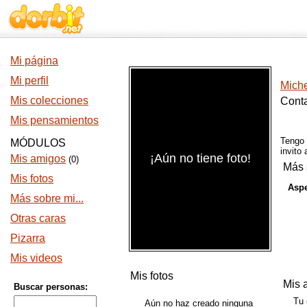
Mi página
Mi perfil
Miche
Mis colecciones
Conta
Mis pensamientos
Tengo
MÓDULOS
invito
¡Aún no tiene foto!
Mis amigos
(0)
Más 
Mis fotos
Aspe
Más sobre mi...
Otras caras
Pizarra
Mis videos
Mis fotos
Mis 
Buscar personas:
Tu
Aún no haz creado ninguna