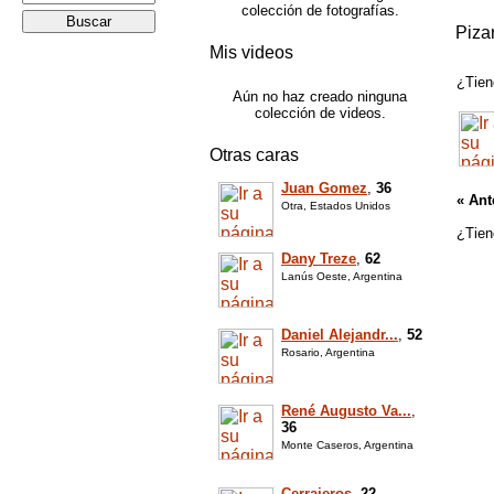
colección de fotografías.
Piza
Mis videos
¿Tien
Aún no haz creado ninguna
colección de videos.
Otras caras
Juan Gomez
,
36
« Ant
Otra, Estados Unidos
¿Tien
Dany Treze
,
62
Lanús Oeste, Argentina
Daniel Alejandr...
,
52
Rosario, Argentina
René Augusto Va...
,
36
Monte Caseros, Argentina
Cerrajeros
,
22