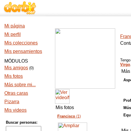
Mi página
Mi perfil
Fran
Mis colecciones
Cont
Mis pensamientos
Teng
MÓDULOS
Virgo
Mis amigos
(0)
Más 
Mis fotos
Aspe
Más sobre mi...
Otras caras
Prof
Pizarra
Mis fotos
Mús
Mis videos
Equi
Francisco
(1)
Buscar personas:
Mis 