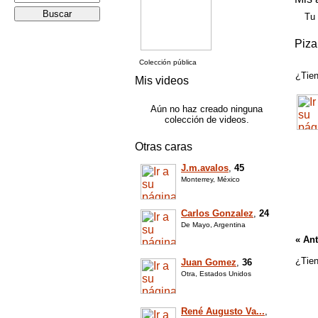
Tu
Piza
Colección pública
¿Tien
Mis videos
Aún no haz creado ninguna
colección de videos.
Otras caras
J.m.avalos
,
45
Monterrey, México
Carlos Gonzalez
,
24
De Mayo, Argentina
« Ant
¿Tien
Juan Gomez
,
36
Otra, Estados Unidos
René Augusto Va...
,