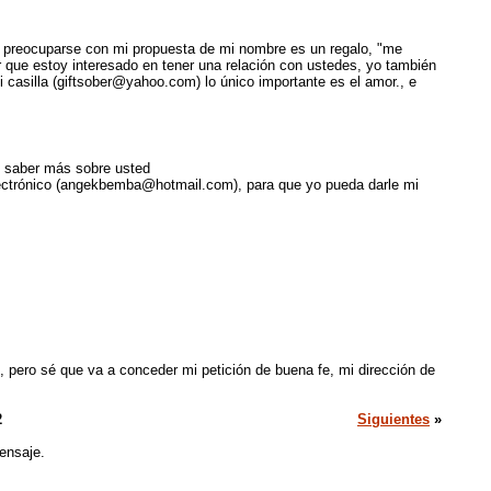
 preocuparse con mi propuesta de mi nombre es un regalo, "me
r que estoy interesado en tener una relación con ustedes, yo también
 casilla (giftsober@yahoo.com) lo único importante es el amor., e
en saber más sobre usted
 electrónico (angekbemba@hotmail.com), para que yo pueda darle mi
 pero sé que va a conceder mi petición de buena fe, mi dirección de
2
Siguientes
»
ensaje.