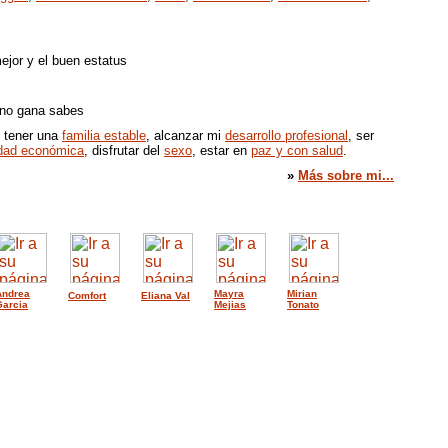
ejor y el buen estatus
 no gana sabes
, tener una
familia estable
, alcanzar mi
desarrollo profesional
, ser
idad económica
, disfrutar del
sexo
, estar en
paz y con salud
.
»
Más sobre mi...
Andrea
Mayra
Mirian
Comfort
Eliana Val
Garcia
Mejias
Tonato