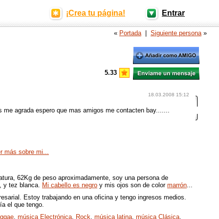
¡Crea tu página!
Entrar
«
Portada
|
Siguiente persona
»
5.33
18.03.2008 15:12
s me agrada espero que mas amigos me contacten bay.......
er más sobre mi...
atura, 62Kg de peso aproximadamente, soy una persona de
, y tez blanca.
Mi cabello es negro
y mis ojos son de color
marrón
...
esarial. Estoy trabajando en una oficina y tengo ingresos medios.
ría el que tengo.
ggae
,
música Electrónica
,
Rock
,
música latina
,
música Clásica
,