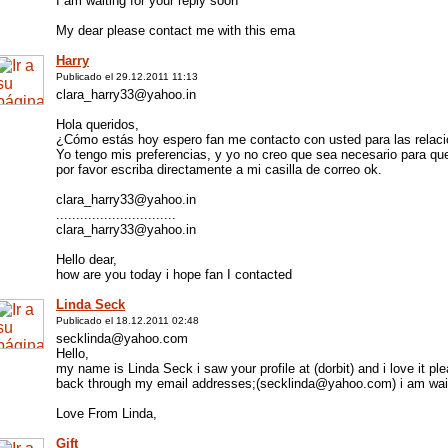
I am waiting for your reply soon
My dear please contact me with this ema
Harry
Publicado el 29.12.2011 11:13
clara_harry33@yahoo.in
Hola queridos,
¿Cómo estás hoy espero fan me contacto con usted para las relaci
Yo tengo mis preferencias, y yo no creo que sea necesario para qu
por favor escriba directamente a mi casilla de correo ok.
clara_harry33@yahoo.in
..............................
clara_harry33@yahoo.in
Hello dear,
how are you today i hope fan I contacted
Linda Seck
Publicado el 18.12.2011 02:48
secklinda@yahoo.com
Hello,
my name is Linda Seck i saw your profile at (dorbit) and i love it ple
back through my email addresses;(secklinda@yahoo.com) i am waitin
Love From Linda,
Gift