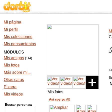
Mi página
Mi perfil
M
Mis colecciones
C
Mis pensamientos
MÓDULOS
Mis amigos
(114)
Mis fotos
T
Más sobre mi...
B
Otras caras
M
Pizarra
Mis fotos
Mis videos
Así soy yo
(8)
Buscar personas: