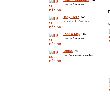
Mailen Rodriguez
,
36
Quilmes, Argentina
P
Dany Treze
,
62
Lanús Oeste, Argentina
¿
Fede X May
,
36
Quilmes, Argentina
Jaffina
,
30
New York, Estados Unidos