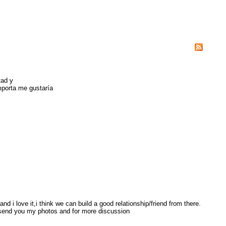
tad y
mporta me gustaría
nd i love it,i think we can build a good relationship/friend from there.
 send you my photos and for more discussion