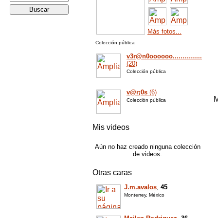
Más fotos...
Colección pública
v3r@n0oooooo...............
(20)
Colección pública
v@r¡0s
(6)
M
Colección pública
Mis videos
Aún no haz creado ninguna colección
de videos.
Otras caras
J.m.avalos
,
45
Monterrey, México