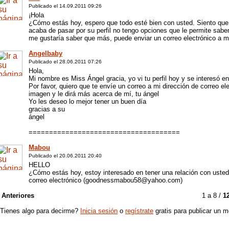
Publicado el 14.09.2011 09:26
¡Hola
¿Cómo estás hoy, espero que todo esté bien con usted. Siento que
acaba de pasar por su perfil no tengo opciones que le permite sabe
me gustaría saber que más, puede enviar un correo electrónico a mi
Angelbaby
Publicado el 28.06.2011 07:26
Hola,
Mi nombre es Miss Ángel gracia, yo vi tu perfil hoy y se interesó 
Por favor, quiero que te envíe un correo a mi dirección de correo
imagen y le dirá más acerca de mí, tu ángel
Yo les deseo lo mejor tener un buen día
gracias a su
ángel
=====================================
Mabou
Publicado el 20.06.2011 20:40
HELLO
¿Cómo estás hoy, estoy interesado en tener una relación con usted,
correo electrónico (goodnessmabou58@yahoo.com)
 Anteriores
1 a 8 /
1
Tienes algo para decirme?
Inicia sesión
o
regístrate
gratis para publicar un m