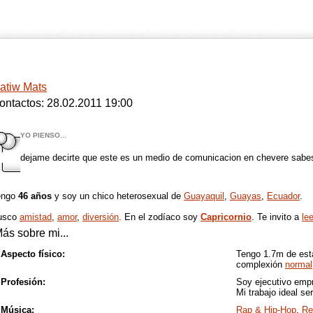
atiw Mats
ontactos: 28.02.2011 19:00
YO PIENSO...
dejame decirte que este es un medio de comunicacion en chevere sabe
engo
46 años
y soy un chico heterosexual de
Guayaquil
,
Guayas
,
Ecuador
.
usco
amistad
,
amor
,
diversión
. En el zodíaco soy
Capricornio
. Te invito a
le
ás sobre mi...
Aspecto físico:
Tengo 1.7m de est
complexión
normal
Profesión:
Soy ejecutivo empr
Mi trabajo ideal se
Música:
Rap & Hip-Hop
,
Re