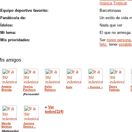
música Tropical
.
Equipo deportivo favorito:
Barcelonaaa
Fanático/a de:
Un estilo de vida m
Ídolos:
Nada que ver
Mi lema:
El que no arriesga
Mis prioridades:
Ser
mejor persona
feliz
, tener
estabil
is amigos
Angela
Yesica
Aylin
Daisy
Katy
¬ Kennia ¬
Brenda
Pacheco
Romero
Fabiola
¡Pensando!
»
Ver
todos(114)
Mayda
Javiera
Beltran
Deniss...
¡Multimedia!