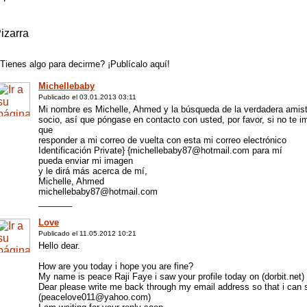
izarra
Tienes algo para decirme? ¡Publícalo aquí!
Michellebaby
Publicado el 03.01.2013 03:11
Mi nombre es Michelle, Ahmed y la búsqueda de la verdadera amis
socio, así que póngase en contacto con usted, por favor, si no te i
que
responder a mi correo de vuelta con esta mi correo electrónico
Identificación Private} {michellebaby87@hotmail.com para mí
pueda enviar mi imagen
y le dirá más acerca de mí,
Michelle, Ahmed
michellebaby87@hotmail.com
_______
Love
Publicado el 11.05.2012 10:21
Hello dear.
How are you today i hope you are fine?
My name is peace Raji Faye i saw your profile today on (dorbit.net) a
Dear please write me back through my email address so that i can
(peacelove011@yahoo.com)