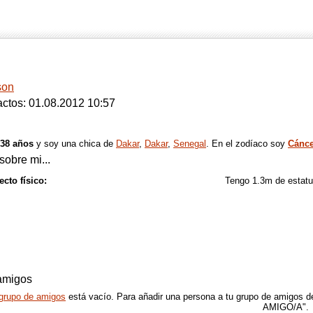
son
ctos: 01.08.2012 10:57
38 años
y soy una chica de
Dakar
,
Dakar
,
Senegal
. En el zodíaco soy
Cánce
sobre mi...
cto físico:
Tengo 1.3m de estat
amigos
grupo de amigos
está vacío. Para añadir una persona a tu grupo de amigos de
AMIGO/A".