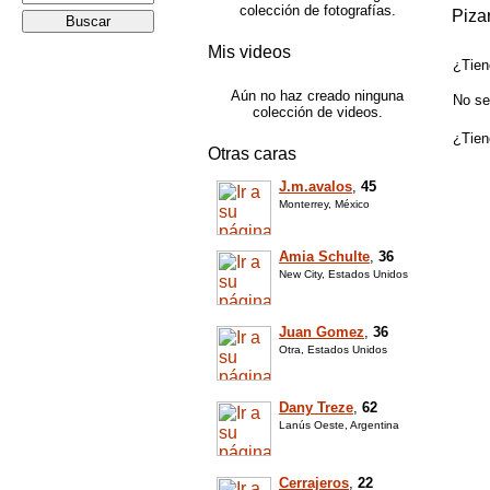
colección de fotografías.
Piza
Mis videos
¿Tien
Aún no haz creado ninguna
No se
colección de videos.
¿Tien
Otras caras
J.m.avalos
,
45
Monterrey, México
Amia Schulte
,
36
New City, Estados Unidos
Juan Gomez
,
36
Otra, Estados Unidos
Dany Treze
,
62
Lanús Oeste, Argentina
Cerrajeros
,
22