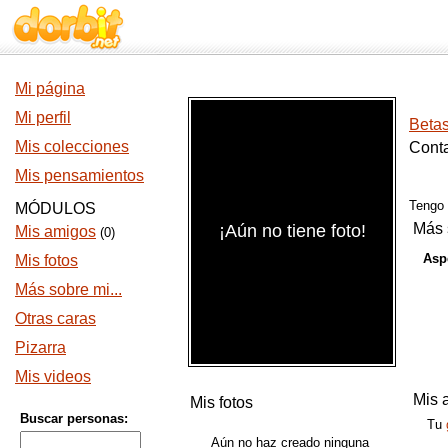
Mi página
Mi perfil
Beta
Mis colecciones
Conta
Mis pensamientos
Tengo
MÓDULOS
Más 
¡Aún no tiene foto!
Mis amigos
(0)
Aspe
Mis fotos
Más sobre mi...
Otras caras
Pizarra
Mis videos
Mis 
Mis fotos
Buscar personas:
Tu
Aún no haz creado ninguna