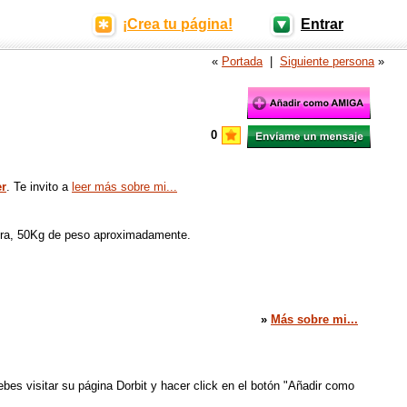
¡Crea tu página!
Entrar
«
Portada
|
Siguiente persona
»
0
r
. Te invito a
leer más sobre mi...
ura, 50Kg de peso aproximadamente.
»
Más sobre mi...
bes visitar su página Dorbit y hacer click en el botón "Añadir como