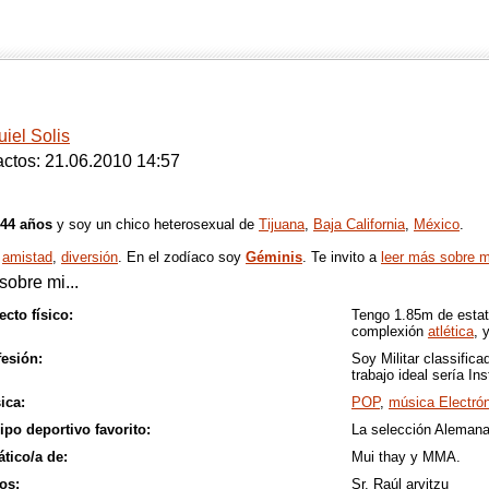
iel Solis
ctos: 21.06.2010 14:57
44 años
y soy un chico heterosexual de
Tijuana
,
Baja California
,
México
.
o
amistad
,
diversión
. En el zodíaco soy
Géminis
. Te invito a
leer más sobre mi
sobre mi...
cto físico:
Tengo 1.85m de esta
complexión
atlética
, 
fesión:
Soy Militar classifica
trabajo ideal sería I
ica:
POP
,
música Electró
ipo deportivo favorito:
La selección Aleman
tico/a de:
Mui thay y MMA.
os:
Sr. Raúl arvitzu