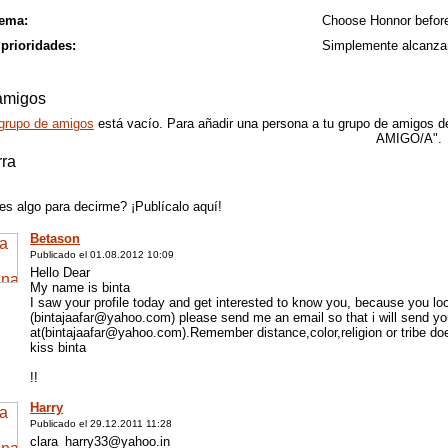
lema:
Choose Honnor before 
 prioridades:
Simplemente alcanza
amigos
grupo de amigos
está vacío. Para añadir una persona a tu grupo de amigos de
AMIGO/A".
rra
es algo para decirme? ¡Publícalo aquí!
Betason
Publicado el 01.08.2012 10:09
Hello Dear
My name is binta
I saw your profile today and get interested to know you, because you loo
(bintajaafar@yahoo.com) please send me an email so that i will send y
at(bintajaafar@yahoo.com).Remember distance,color,religion or tribe doe
kiss binta
!!
Harry
Publicado el 29.12.2011 11:28
clara_harry33@yahoo.in