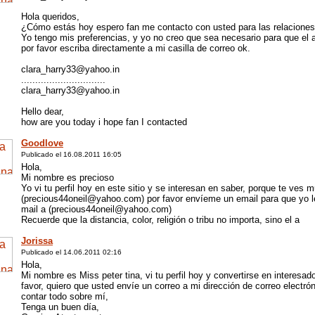
Hola queridos,
¿Cómo estás hoy espero fan me contacto con usted para las relaciones
Yo tengo mis preferencias, y yo no creo que sea necesario para que el 
por favor escriba directamente a mi casilla de correo ok.
clara_harry33@yahoo.in
..............................
clara_harry33@yahoo.in
Hello dear,
how are you today i hope fan I contacted
Goodlove
Publicado el 16.08.2011 16:05
Hola,
Mi nombre es precioso
Yo vi tu perfil hoy en este sitio y se interesan en saber, porque te ves m
(precious44oneil@yahoo.com) por favor envíeme un email para que yo le
mail a (precious44oneil@yahoo.com)
Recuerde que la distancia, color, religión o tribu no importa, sino el a
Jorissa
Publicado el 14.06.2011 02:16
Hola,
Mi nombre es Miss peter tina, vi tu perfil hoy y convertirse en intere
favor, quiero que usted envíe un correo a mi dirección de correo elect
contar todo sobre mí,
Tenga un buen día,