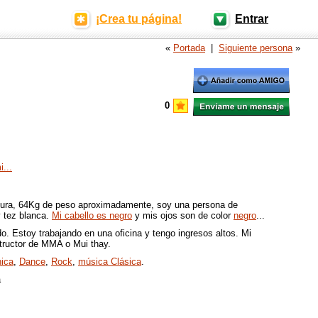
¡Crea tu página!
Entrar
«
Portada
|
Siguiente persona
»
0
...
tura, 64Kg de peso aproximadamente, soy una persona de
y tez blanca.
Mi cabello es negro
y mis ojos son de color
negro
...
do. Estoy trabajando en una oficina y tengo ingresos altos. Mi
nstructor de MMA o Mui thay.
nica
,
Dance
,
Rock
,
música Clásica
.
a