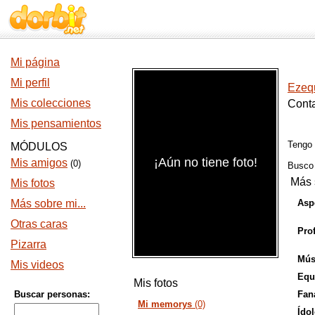
Mi página
Mi perfil
Ezequ
Mis colecciones
Conta
Mis pensamientos
Tengo
MÓDULOS
¡Aún no tiene foto!
Mis amigos
(0)
Busc
Más 
Mis fotos
Más sobre mi...
Aspe
Otras caras
Pro
Pizarra
Mús
Mis videos
Equ
Mis fotos
Buscar personas:
Faná
Mi memorys
(0)
Ídol