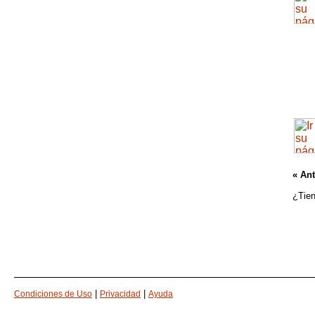
« Ant
¿Tien
|
|
Condiciones de Uso
Privacidad
Ayuda