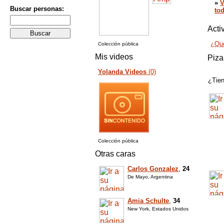
»
V
Buscar personas:
tod
Acti
¿Qué
Colección pública
Mis videos
Piza
Yolanda Videos
(0)
¿Tien
Colección pública
Otras caras
Carlos Gonzalez
,
24
De Mayo, Argentina
Amia Schulte
,
34
New York, Estados Unidos