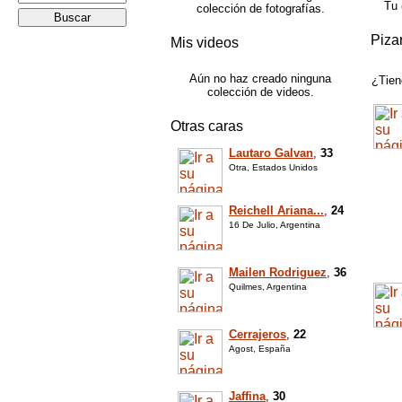
Tu
colección de fotografías.
Piza
Mis videos
Aún no haz creado ninguna
¿Tien
colección de videos.
Otras caras
Lautaro Galvan
,
33
Otra, Estados Unidos
Reichell Ariana...
,
24
16 De Julio, Argentina
Mailen Rodriguez
,
36
Quilmes, Argentina
Cerrajeros
,
22
Agost, España
Jaffina
,
30