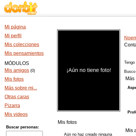
Mi página
Mi perfil
Noemi
Mis colecciones
Conta
Mis pensamientos
Tengo
MÓDULOS
¡Aún no tiene foto!
Mis amigos
(0)
Busc
Más 
Mis fotos
Más sobre mi...
Aspe
Otras caras
Pizarra
Prof
Mis videos
Mis fotos
Buscar personas:
Mis 
Aún no haz creado ninguna