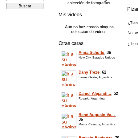
colección de fotografías.
Piza
Mis videos
¿Tien
Aún no haz creado ninguna
colección de videos.
No se
Otras caras
¿Tien
Amia Schulte
,
36
New City, Estados Unidos
Dany Treze
,
62
Lanús Oeste, Argentina
Daniel Alejandr...
,
52
Rosario, Argentina
René Augusto Va...
,
36
Monte Caseros, Argentina
Ernesto Espinoza
,
70