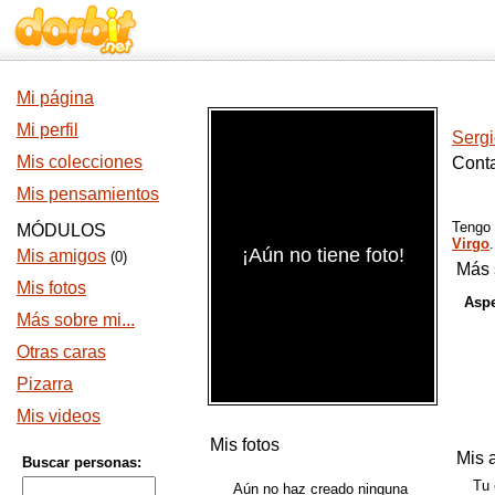
Mi página
Mi perfil
Sergi
Mis colecciones
Conta
Mis pensamientos
Tengo
MÓDULOS
Virgo
¡Aún no tiene foto!
Mis amigos
(0)
Más 
Mis fotos
Aspe
Más sobre mi...
Otras caras
Pizarra
Mis videos
Mis fotos
Mis 
Buscar personas:
Tu
Aún no haz creado ninguna