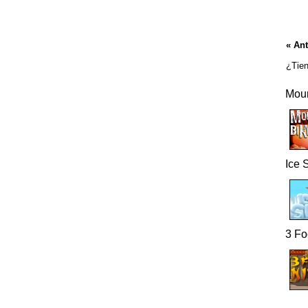
« Ant
¿Tien
Moun
Ice 
3 Fo