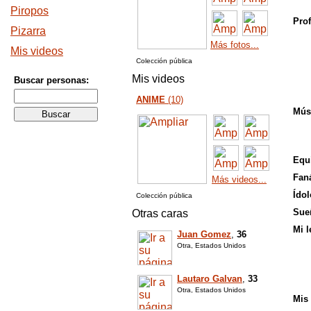
Piropos
Prof
Pizarra
Más fotos...
Mis videos
Colección pública
Mis videos
Buscar personas:
ANIME
(10)
Mús
Equi
Faná
Más videos...
Ídol
Colección pública
Sue
Otras caras
Mi l
Juan Gomez
,
36
Otra, Estados Unidos
Lautaro Galvan
,
33
Otra, Estados Unidos
Mis 