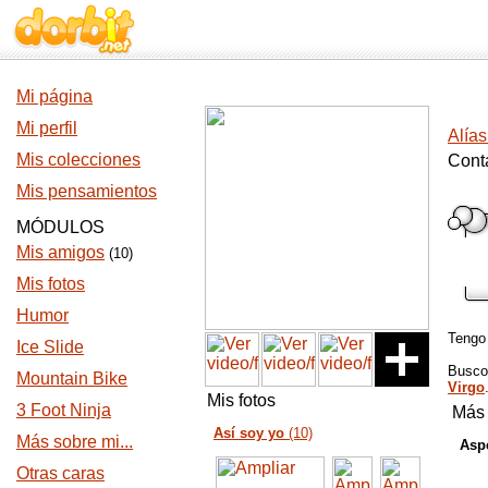
Mi página
Mi perfil
Alías
Mis colecciones
Cont
Mis pensamientos
MÓDULOS
Mis amigos
(10)
Mis fotos
Humor
Teng
Ice Slide
Busc
Mountain Bike
Virgo
Mis fotos
3 Foot Ninja
Más 
Así soy yo
(10)
Más sobre mi...
Aspe
Otras caras