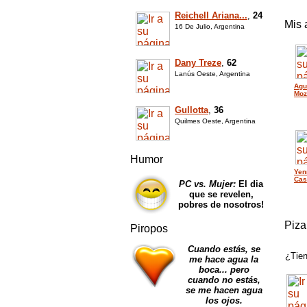
Reichell Ariana...
,
24
Mis 
16 De Julio, Argentina
Dany Treze
,
62
Lanús Oeste, Argentina
Agu
Moz
Gullotta
,
36
Quilmes Oeste, Argentina
Humor
Yen
Cast
PC vs. Mujer:
El dia
que se revelen,
pobres de nosotros!
Piza
Piropos
Cuando estás, se
¿Tien
me hace agua la
boca... pero
cuando no estás,
se me hacen agua
los ojos.