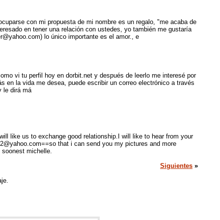
eocuparse con mi propuesta de mi nombre es un regalo, "me acaba de
nteresado en tener una relación con ustedes, yo también me gustaría
ber@yahoo.com) lo único importante es el amor., e
mo vi tu perfil hoy en dorbit.net y después de leerlo me interesé por
en la vida me desea, puede escribir un correo electrónico a través
y le dirá má
l like us to exchange good relationship.I will like to hear from your
s42@yahoo.com==so that i can send you my pictures and more
 soonest michelle.
Siguientes
»
je.