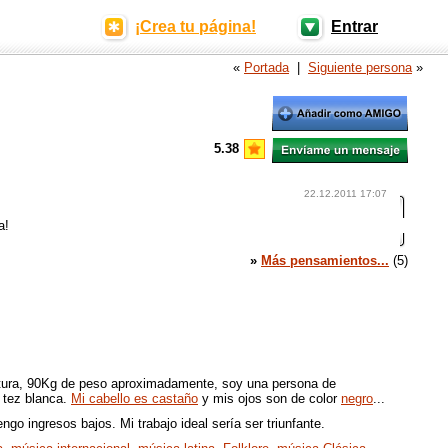
¡Crea tu página!
Entrar
«
Portada
|
Siguiente persona
»
5.38
22.12.2011 17:07
a!
»
Más pensamientos...
(5)
tura, 90Kg de peso aproximadamente, soy una persona de
y tez blanca.
Mi cabello es castaño
y mis ojos son de color
negro
...
o ingresos bajos. Mi trabajo ideal sería ser triunfante.