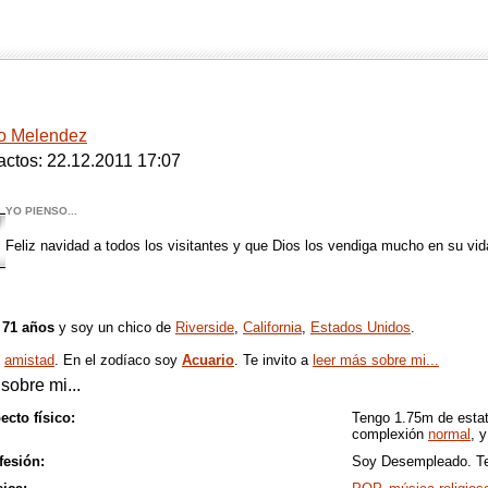
o Melendez
actos: 22.12.2011 17:07
YO PIENSO...
Feliz navidad a todos los visitantes y que Dios los vendiga mucho en su vid
o
71 años
y soy un chico de
Riverside
,
California
,
Estados Unidos
.
o
amistad
. En el zodíaco soy
Acuario
. Te invito a
leer más sobre mi...
sobre mi...
ecto físico:
Tengo 1.75m de esta
complexión
normal
, 
fesión:
Soy Desempleado. Teng