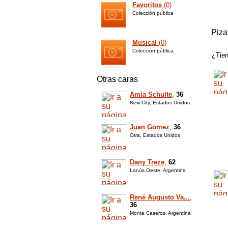
Favoritos
(0)
Colección pública
Piza
Musical
(0)
Colección pública
¿Tien
Otras caras
Amia Schulte
,
36
New City, Estados Unidos
Juan Gomez
,
36
Otra, Estados Unidos
Dany Treze
,
62
Lanús Oeste, Argentina
René Augusto Va...
,
36
Monte Caseros, Argentina