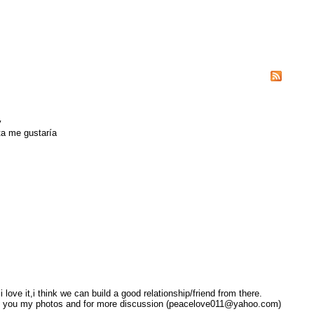
y
ta me gustaría
love it,i think we can build a good relationship/friend from there.
nd you my photos and for more discussion (peacelove011@yahoo.com)