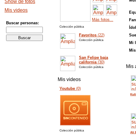
Mús
Show de fotos
Mis videos
Equ
Más fotos...
Fan
Buscar personas:
Colección pública
Ído
Favoritos
(22)
Sue
Colección pública
Mi 
Mis
San Felipe baja
california
(30)
Mis 
Colección pública
Mis videos
Youtube
(0)
Kul
Colección pública
Ali