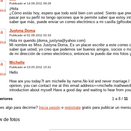
Publicado el 14.09.2011 09:26
¡Hola
¿Cómo estás hoy, espero que todo esté bien con usted. Siento que pr
pasar por su perfil no tengo opciones que le permite saber que estoy i
saber que más, puede enviar un correo electrónico a mi casilla (giftso
Justyna Doma
Publicado el 01.08.2011 02:33
Hola mi querido.(doma_justyna@yahoo.com)
Mi nombre es Miss Justyna Doma, Es un placer escribir a este correo co
saber que usted, yo creo que podemos ser buenos amigos, socios o más 
de mi dirección de correo electrónico, entonces te puedo dar mis fotos 
Michelle
Publicado el 23.05.2011 15:41
Hello
How are you today?I am michelle by name,No kid and never marriage.I wil
opinion, you can contact me at this email address==michelle.mathew
introduction about myself.Have a good day and waiting to hear from you
eriores
1 a 8 /
11
es algo para decirme?
Inicia sesión
o
regístrate
gratis para publicar un mensa
 de fotos