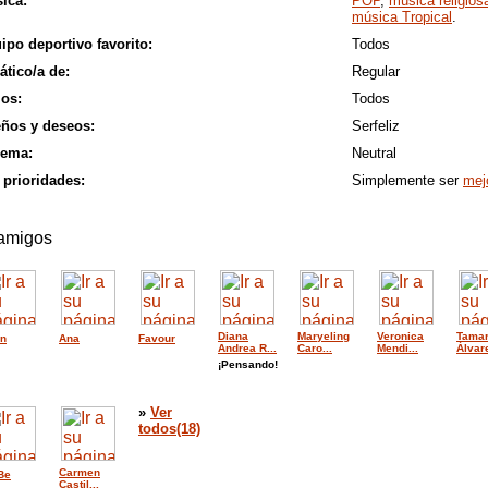
ica:
POP
,
música religios
música Tropical
.
ipo deportivo favorito:
Todos
ático/a de:
Regular
los:
Todos
ños y deseos:
Serfeliz
lema:
Neutral
 prioridades:
Simplemente ser
mej
amigos
Diana
Maryeling
Veronica
Tama
in
Ana
Favour
Andrea R...
Caro...
Mendi...
Álvare
¡Pensando!
»
Ver
todos(18)
Carmen
 Be
Castil...