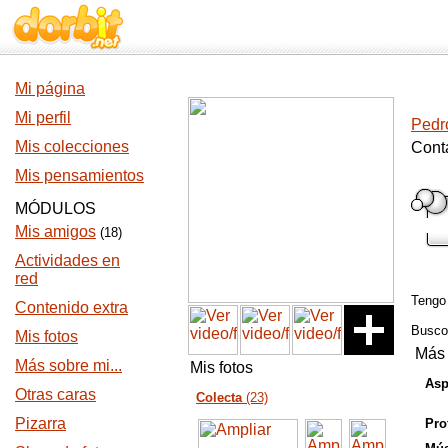
Mi página
Mi perfil
Pedr
Mis colecciones
Cont
Mis pensamientos
MÓDULOS
Mis amigos
(18)
Actividades en
red
Teng
Contenido extra
Busc
Mis fotos
Más 
Más sobre mi...
Mis fotos
Asp
Otras caras
Colecta
(23)
Pizarra
Pro