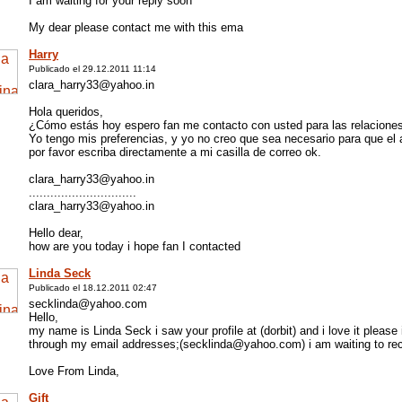
I am waiting for your reply soon
My dear please contact me with this ema
Harry
Publicado el 29.12.2011 11:14
clara_harry33@yahoo.in
Hola queridos,
¿Cómo estás hoy espero fan me contacto con usted para las relaciones
Yo tengo mis preferencias, y yo no creo que sea necesario para que el
por favor escriba directamente a mi casilla de correo ok.
clara_harry33@yahoo.in
..............................
clara_harry33@yahoo.in
Hello dear,
how are you today i hope fan I contacted
Linda Seck
Publicado el 18.12.2011 02:47
secklinda@yahoo.com
Hello,
my name is Linda Seck i saw your profile at (dorbit) and i love it please
through my email addresses;(secklinda@yahoo.com) i am waiting to reci
Love From Linda,
Gift