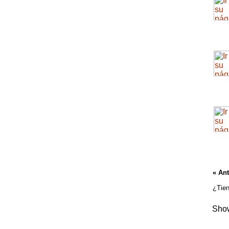
« Ant
¿Tien
Show