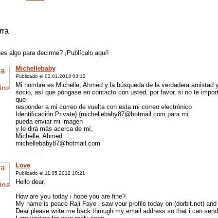
rra
es algo para decirme? ¡Publícalo aquí!
Michellebaby
Publicado el 03.01.2013 03:12
Mi nombre es Michelle, Ahmed y la búsqueda de la verdadera amistad 
socio, así que póngase en contacto con usted, por favor, si no te impor
que
responder a mi correo de vuelta con esta mi correo electrónico
Identificación Private} {michellebaby87@hotmail.com para mí
pueda enviar mi imagen
y le dirá más acerca de mí,
Michelle, Ahmed
michellebaby87@hotmail.com
_______
Love
Publicado el 11.05.2012 10:21
Hello dear.
How are you today i hope you are fine?
My name is peace Raji Faye i saw your profile today on (dorbit.net) and i 
Dear please write me back through my email address so that i can se