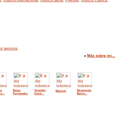
a
,
música internacional
,
música latina
,
Folklore
,
música Clásica
,
or persona
.
»
Más sobre mi...
ra
Nuria
Yennifer
Neumenia
Maricel
z...
Fernandez
Castr...
Barro...